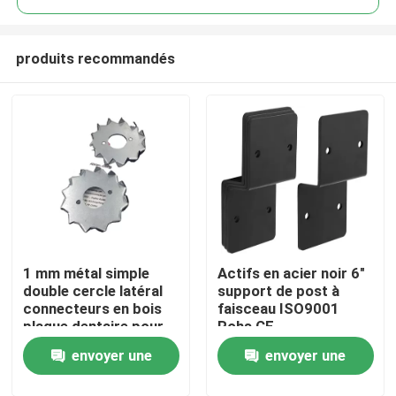
produits recommandés
1 mm métal simple
Actifs en acier noir 6"
Aperçu
double cercle latéral
support de post à
connecteurs en bois
faisceau ISO9001
plaque dentaire pour
Rohs CE
Produits
la construction
envoyer une
envoyer une
Vidéos
demande
demande