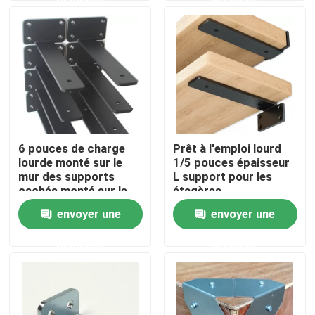
A propos de nous
Visite d'usine
Contrôle de la qualité
6 pouces de charge
Prêt à l'emploi lourd
lourde monté sur le
1/5 pouces épaisseur
Contact
mur des supports
L support pour les
cachés monté sur le
étagères
mur du supporteur
envoyer une
envoyer une
Demande de soumission
pour étagère flottante
demande
demande
Parties de matériel métallique
Organiseur de stockage à domicile