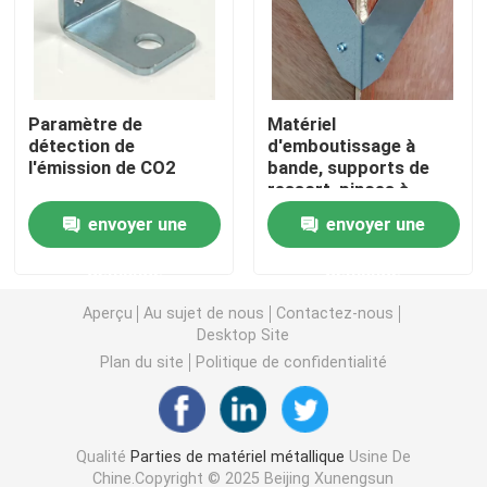
Supports métalliques personnalisés
Paramètre de
Matériel
Matériel de support métallique
détection de
d'emboutissage à
l'émission de CO2
bande, supports de
ressort, pinces à
Matériel de jardinage en métal
ressort, fixations de
envoyer une
envoyer une
boîtes en bois pour
l'emboutissage CNC
Pieds de table métalliques
demande
demande
Aperçu
Au sujet de nous
Contactez-nous
Connecteurs métalliques en bois
Desktop Site
Plan du site
Politique de confidentialité
Accessoires audio pour ordinateur
Qualité
Parties de matériel métallique
Usine De
Matériel métallique sur mesure
Chine.Copyright © 2025 Beijing Xunengsun