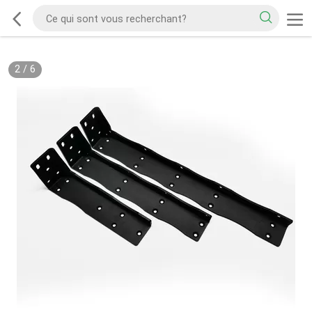
2
/
6