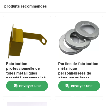
produits recommandés
Fabrication
Parties de fabrication
professionnelle de
métallique
tôles métalliques
personnalisées de
Aperçu
procédé personnalisé
découpe au laser
de découpe au laser
envoyer une
envoyer une
Produits
demande
demande
Vidéos