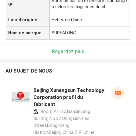
Boîte de carton extérieure standard,o
ge
u selon les exigences du cl
Lieu d'origine
Hebei, en Chine
Nom de marque
SUREALONG
Regardez plus
AU SUJET DE NOUS
Beijing Xunengsun Technology
Corporation profil du
fabricant
Room A1112,Nanxincang
Building,No.22 Dongsishitiao
Street,Dongcheng
District,Beijing,China ZIP ,Chine