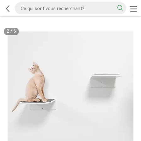
2
/
6