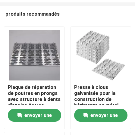
produits recommandés
Plaque de réparation
Presse à clous
de poutres en prongs
galvanisée pour la
Aperçu
avec structure à dents
construction de
d'ongles Autres
bâtiments en métal
matériaux de
robuste et résilient
Produits
envoyer une
envoyer une
construction
métalliques
demande
demande
Vidéos