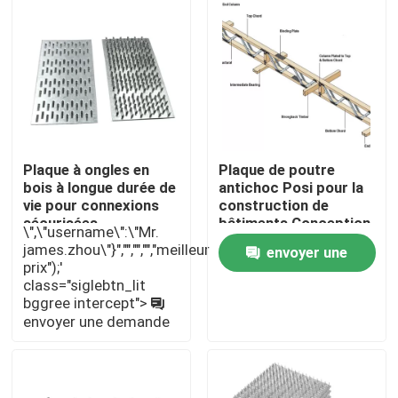
A propos de nous
Visite d'usine
Contrôle de la qualité
Plaque à ongles en
Plaque de poutre
bois à longue durée de
antichoc Posi pour la
vie pour connexions
construction de
Contact
sécurisées
bâtiments Conception
\",\"username\":\"Mr.
standard et non
james.zhou\"}","","","","meilleur
envoyer une
standard
prix");'
Demande de soumission
class="siglebtn_lit
demande
bggree intercept">
envoyer une demande
Parties de matériel métallique
Organiseur de stockage à domicile