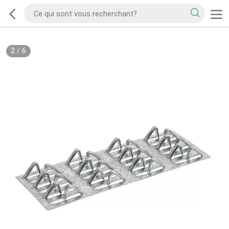
2
/
6