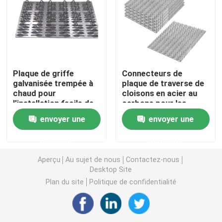
Supports métalliques personnalisés
Matériel de support métallique
Plaque de griffe
Connecteurs de
galvanisée trempée à
plaque de traverse de
Matériel de jardinage en métal
chaud pour
cloisons en acier au
l'installation facile de
carbone pour les
planchers en bois
besoins de
envoyer une
envoyer une
Pieds de table métalliques
construction fixes
demande
demande
Connecteurs métalliques en bois
Aperçu
Au sujet de nous
Contactez-nous
Desktop Site
Plan du site
Politique de confidentialité
Accessoires audio pour ordinateur
Matériel métallique sur mesure