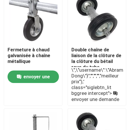
A propos de nous
Visite d'usine
Fermeture à chaud
Double chaîne de
Contrôle de la qualité
galvanisée à chaîne
liaison de la clôture de
métallique
la clôture du bétail
roue du tube
\",\"username\":\"Abram
Contact
métallique porte
Dong\"}","","","","meilleur
envoyer une
pivotante 6 "
prix");'
class="siglebtn_lit
demande
Demande de soumission
bggree intercept">
envoyer une demande
Parties de matériel métallique
Organiseur de stockage à domicile