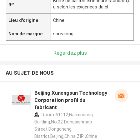
Boîte de carton extérieure standard,o
ge
u selon les exigences du cl
Lieu d'origine
Chine
Nom de marque
surealong
Regardez plus
AU SUJET DE NOUS
Beijing Xunengsun Technology
Corporation profil du
fabricant
Room A1112,Nanxincang
Building,No.22 Dongsishitiao
Street,Dongcheng
District,Beijing,China ZIP ,Chine