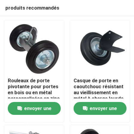
produits recommandés
Rouleaux de porte
Casque de porte en
pivotante pour portes
caoutchouc résistant
en bois ou en métal
au vieillissement en
Aperçu
personnalisées en zinc
métal à charge lourde
avec construction
envoyer une
envoyer une
zincée
Produits
demande
demande
Vidéos