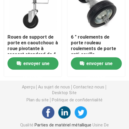
Supports métalliques personnalisés
Matériel de support métallique
Roues de support de
6 " roulements de
porte en caoutchouc à
porte rouleau
roue pivotante à
roulements de porte
Matériel de jardinage en métal
ressort standard de 4
anti-rouille
pouces pour
envoyer une
envoyer une
l'efficacité
Pieds de table métalliques
demande
demande
Aperçu
Au sujet de nous
Contactez-nous
Connecteurs métalliques en bois
Desktop Site
Plan du site
Politique de confidentialité
Accessoires audio pour ordinateur
Matériel métallique sur mesure
Qualité
Parties de matériel métallique
Usine De