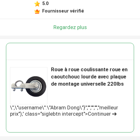
5.0
Fournisseur vérifié
Regardez plus
Roue à roue coulissante roue en
caoutchouc lourde avec plaque
de montage universelle 220lbs
\",\"username\":\"Abram Dong\"}","","","","meilleur
prix");' class="siglebtn intercept">Continuer