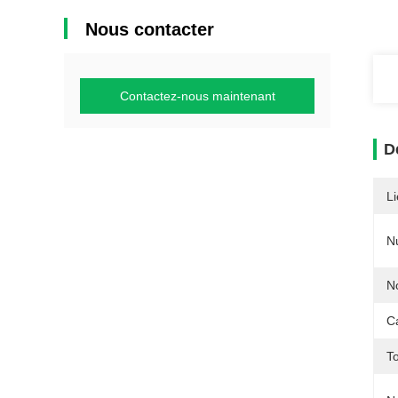
Nous contacter
Contactez-nous maintenant
D
Li
N
N
Ca
T