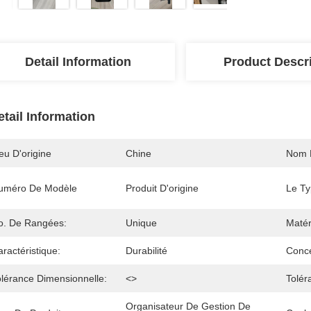
Detail Information
Product Descr
etail Information
eu D'origine
Chine
Nom 
uméro De Modèle
Produit D'origine
Le Ty
o. De Rangées:
Unique
Matér
ractéristique:
Durabilité
Conce
olérance Dimensionnelle:
<>
Tolér
Organisateur De Gestion De 