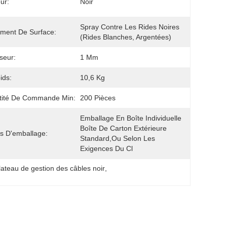
ur:
Noir
Spray Contre Les Rides Noires 
ement De Surface:
(rides Blanches, Argentées)
seur:
1 Mm
ids:
10,6 Kg
tité De Commande Min:
200 Pièces
Emballage En Boîte Individuelle
Boîte De Carton Extérieure 
ls D'emballage:
Standard,ou Selon Les 
Exigences Du Cl
lateau de gestion des câbles noir
, 