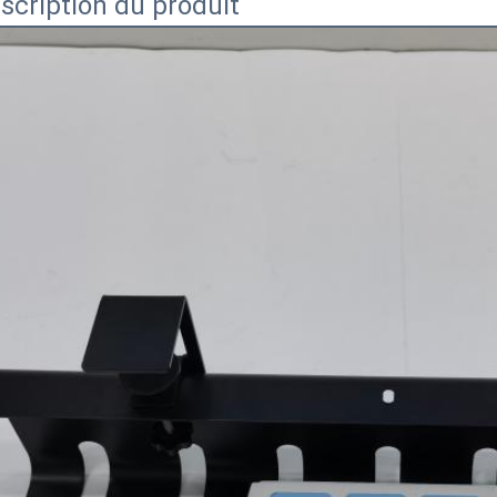
scription du produit
Laisser un message
Nous vous rappellerons bientôt!