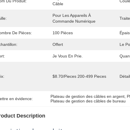
om Du Produit:
Coule
Câble
Pour Les Appareils À 
ille:
Trait
Commande Numérique
ombre De Pièces:
100 Pièces
Épais
hantillon:
Offert
Le Po
rt:
Je Vous En Prie.
Quan
ix:
$8.70/pieces 200-499 Pieces
Détai
Plateau de gestion des câbles en argent
, 
P
ettre en évidence:
Plateau de gestion des câbles de bureau
roduct Description