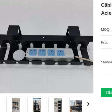
Câbl
Acie
MOQ:
Prix:
Standa
Obt